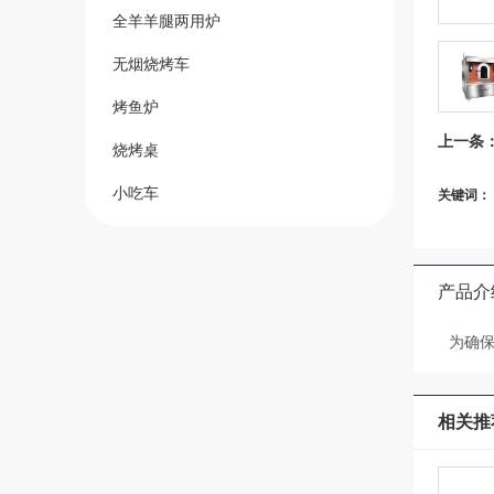
全羊羊腿两用炉
无烟烧烤车
烤鱼炉
上一条
烧烤桌
关键词：
小吃车
产品介
为确保
相关推