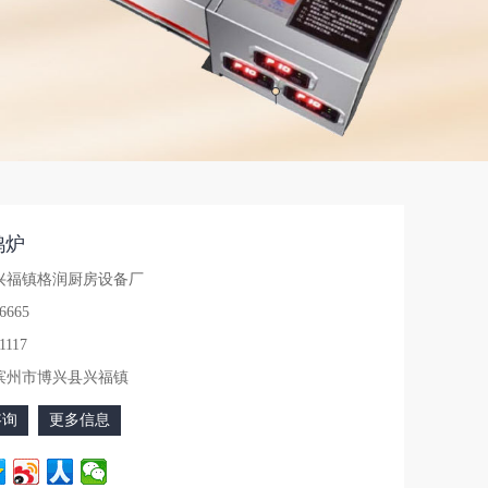
鸭炉
兴福镇格润厨房设备厂
6665
1117
滨州市博兴县兴福镇
咨询
更多信息