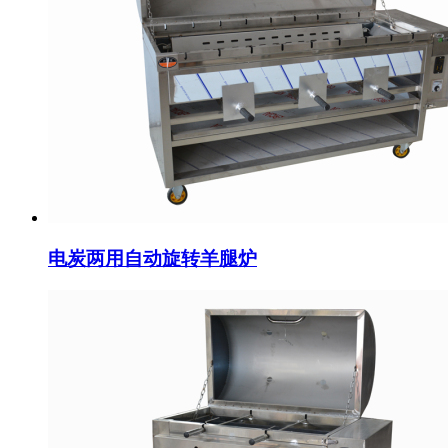
电炭两用自动旋转羊腿炉