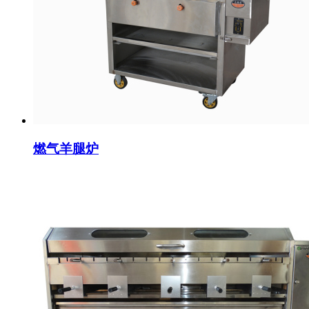
燃气羊腿炉