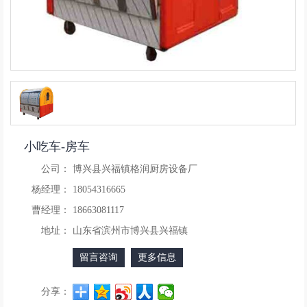
小吃车-房车
公司：
博兴县兴福镇格润厨房设备厂
杨经理：
18054316665
曹经理：
18663081117
地址：
山东省滨州市博兴县兴福镇
留言咨询
更多信息
分享：