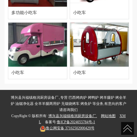
多功能小吃车
小吃车
小吃车
小吃车
博兴县兴福镇格润厨房设备厂.,专营 巴西烤肉炉 烤鸭炉 烤羊腿炉 烤全羊
炉 油烟净化器 全羊羊腿两用炉 无烟烧烤车 烤鱼炉 等业务,有意向的客户
请咨询我们
CopyRight © 版权所有:
博兴县兴福镇格润厨房设备厂.
网站地图
XM
L
备案号:
鲁ICP备2024055784号-1
鲁公网安备
37162502000429号