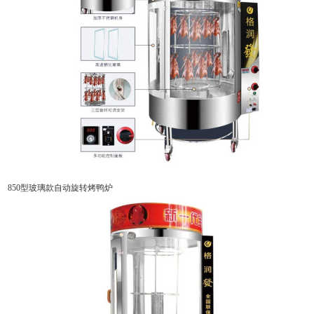
850型玻璃款自动旋转烤鸭炉