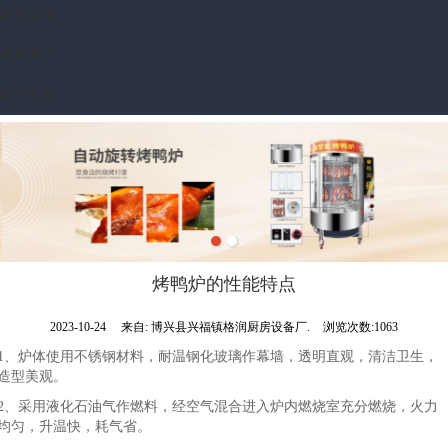
留言反馈
联系我们
电子导航
烤鸭炉的性能特点
2023-10-24
来自:
博兴县兴福镇格润厨房设备厂.
浏览次数:1063
1、炉体使用不锈钢材料，耐温钢化玻璃作幕墙，透明直观，清洁卫生，
造型美观。
2、采用液化石油气作燃料，经空气混合进入炉内燃烧室充分燃烧，火力
均匀，升温快，耗气省。