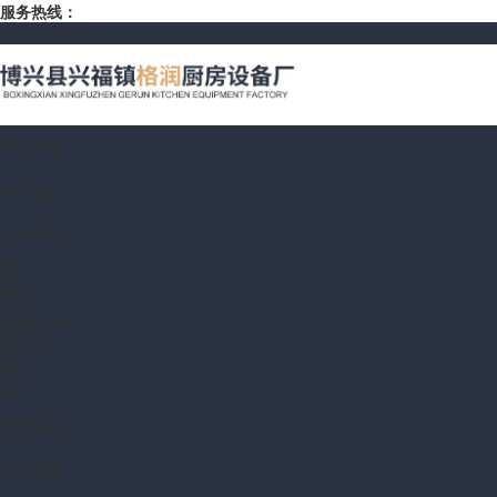
服务热线：
18054316665
网站首页
关于我们
产品展示
鸭炉
烤炉
羊腿炉
全羊炉
羊羊腿两用炉
烟净化器
烟烧烤车
鱼炉
烤桌
吃车
新闻动态
行业常识