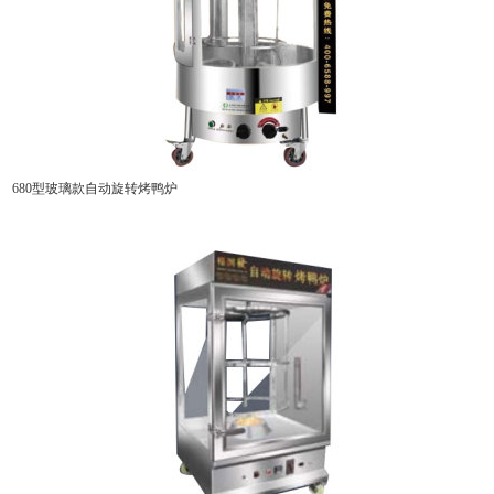
680型玻璃款自动旋转烤鸭炉